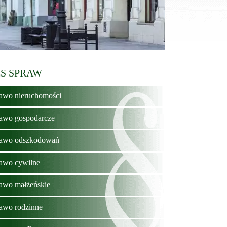
S SPRAW
awo nieruchomości
awo gospodarcze
awo odszkodowań
awo cywilne
awo małżeńskie
awo rodzinne