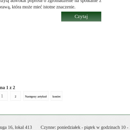
zytą adwokat poprosił o zgromadzenie na spotkanie z
rawą, która może mieć istotne znaczenie.
Czytaj
więcej...
 POZBAWIENIE WŁADZY RODZICIELSKIEJ
ONIFIKATY A NADUŻYCIE PRAWA - ART. 5
T OSKARŻENIA. ADWOKAT
 POLICYJNY. ZASADY DZIAŁANIA. JAK
RKINGU?
na 1 z 2
1
2
Następny artykuł
koniec
uga 16, lokal 413
Czynne: poniedziałek - piątek w godzinach 10 -