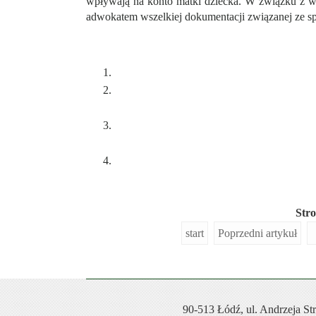
wpływają na konto matki dziecka. W związku z wi
adwokatem wszelkiej dokumentacji związanej ze sp
SPRAWY RODZINNE: ZAWIESZENIE A
NIERUCHOMOŚCI: POZEW O ZWROT B
K.C.
SPRAWY KARNE: SUBSYDIARNY AK
POKRZYWDZONEGO.
PRAWO ADMINISTRACYJNE: PARKING
ODEBRAĆ AUTO Z POLICYJNEGO PA
Stro
start
Poprzedni artykuł
90-513 Łódź, ul. Andrzeja Str