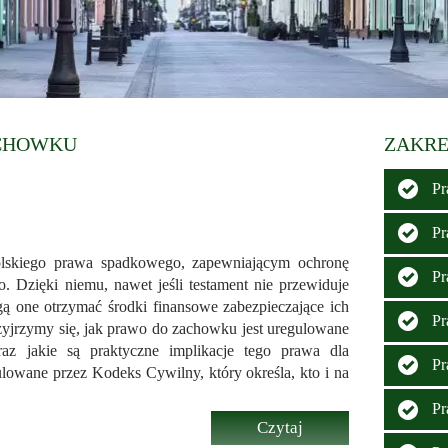
ACHOWKU
ZAKRE
Pr
Pr
olskiego prawa spadkowego, zapewniającym ochronę
Pr
. Dzięki niemu, nawet jeśli testament nie przewiduje
ą one otrzymać środki finansowe zabezpieczające ich
Pr
yjrzymy się, jak prawo do zachowku jest uregulowane
az jakie są praktyczne implikacje tego prawa dla
Pr
ulowane przez Kodeks Cywilny, który określa, kto i na
Pr
Czytaj