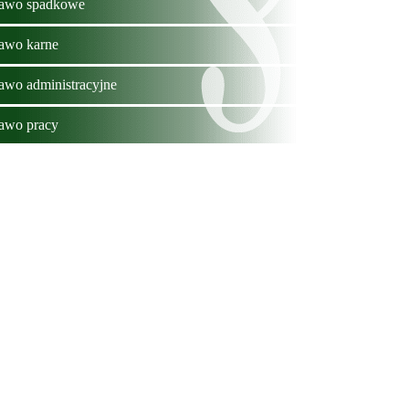
awo spadkowe
awo karne
awo administracyjne
awo pracy