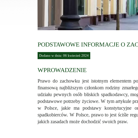
PODSTAWOWE INFORMACJE O Z
Dodano w dniu: 06 kwiecień 2024
WPROWADZENIE
Prawo do zachowku jest istotnym elementem p
finansową najbliższym członkom rodziny zmarłego
udziału pewnych osób bliskich spadkodawcy, mog
podstawowe potrzeby życiowe. W tym artykule prz
w Polsce, jakie ma podstawy konstytucyjne or
spadkobierców. W Polsce, prawo to jest ściśle reg
jakich zasadach może dochodzić swoich praw.