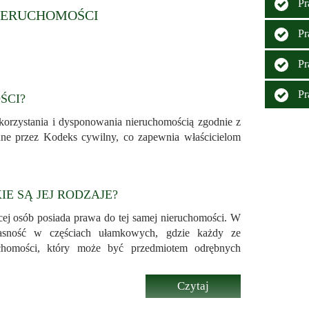
Pr
więcej...
IERUCHOMOŚCI
Pr
Pr
Pr
ŚCI?
korzystania i dysponowania nieruchomością zgodnie z
ane przez Kodeks cywilny, co zapewnia właścicielom
E SĄ JEJ RODZAJE?
cej osób posiada prawa do tej samej nieruchomości. W
asność w częściach ułamkowych, gdzie każdy ze
uchomości, który może być przedmiotem odrębnych
Czytaj