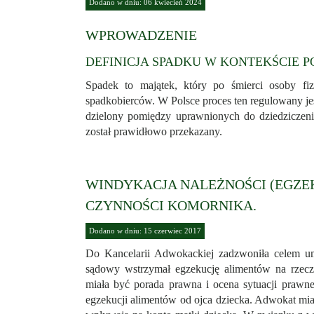
Dodano w dniu: 06 kwiecień 2024
WPROWADZENIE
DEFINICJA SPADKU W KONTEKŚCIE 
Spadek to majątek, który po śmierci osoby fiz
spadkobierców. W Polsce proces ten regulowany jest
dzielony pomiędzy uprawnionych do dziedziczeni
został prawidłowo przekazany.
WINDYKACJA NALEŻNOŚCI (EGZE
CZYNNOŚCI KOMORNIKA.
Dodano w dniu: 15 czerwiec 2017
Do Kancelarii Adwokackiej zadzwoniła celem u
sądowy wstrzymał egzekucję alimentów na rzecz
miała być porada prawna i ocena sytuacji prawne
egzekucji alimentów od ojca dziecka. Adwokat miał