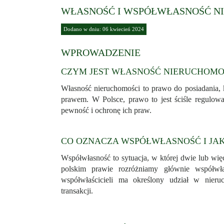
WŁASNOŚĆ I WSPÓŁWŁASNOŚĆ N
Dodano w dniu: 06 kwiecień 2024
WPROWADZENIE
CZYM JEST WŁASNOŚĆ NIERUCHOMO
Własność nieruchomości to prawo do posiadania, 
prawem. W Polsce, prawo to jest ściśle regulow
pewność i ochronę ich praw.
CO OZNACZA WSPÓŁWŁASNOŚĆ I JAKI
Współwłasność to sytuacja, w której dwie lub wię
polskim prawie rozróżniamy głównie współwł
współwłaścicieli ma określony udział w nier
transakcji.