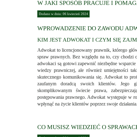
W JAKI SPOSÓB PRACUJE I POMA
Dodano w dniu: 06 kwiecień 2024
WPROWADZENIE DO ZAWODU AD
KIM JEST ADWOKAT I CZYM SIĘ ZAJM
Adwokat to licencjonowany prawnik, którego gł
spraw prawnych. Bez względu na to, czy chodzi 
adwokaci są gotowi zapewnić niezbędne wsparcie i
wiedzy prawniczej, ale również umiejętności tak
skutecznego komunikowania się. Adwokat to profes
zaufanym doradcą swoich klientów. Jego 
skomplikowanym świecie prawa, zabezpieczaj
postępowania prawnego. Adwokat występuje w roli
wpłynąć na życie klientów poprzez swoje działania
CO MUSISZ WIEDZIEĆ O SPRAWA