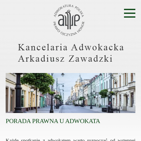
PORADA PRAWNA U ADWOKATA
Każde spotkanie z adwokatem warto rozpocząć od wstępnej