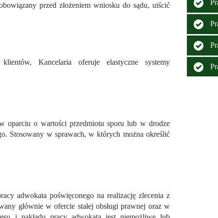
Pr
zobowiązany przed złożeniem wniosku do sądu, uiścić
Pr
Pr
klientów, Kancelaria oferuje elastyczne systemy
Pr
 w oparciu o wartości przedmiotu sporu lub w drodze
o. Stosowany w sprawach, w których można określić
racy adwokata poświęconego na realizację zlecenia z
any głównie w ofercie stałej obsługi prawnej oraz w
resu i nakładu pracy adwokata jest niemożliwe lub