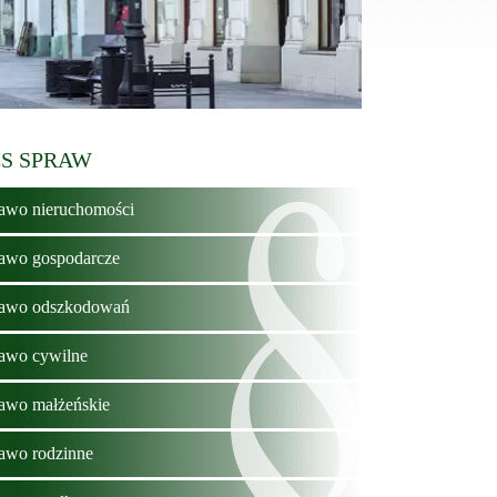
S SPRAW
awo nieruchomości
awo gospodarcze
awo odszkodowań
awo cywilne
awo małżeńskie
awo rodzinne