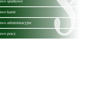
awo spadkowe
awo karne
awo administracyjne
awo pracy