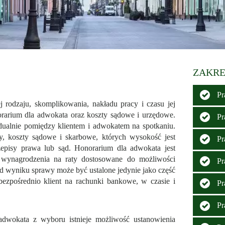
ZAKRE
Pr
 rodzaju, skomplikowania, nakładu pracy i czasu jej
orarium dla adwokata oraz koszty sądowe i urzędowe.
Pr
ualnie pomiędzy klientem i adwokatem na spotkaniu.
y, koszty sądowe i skarbowe, których wysokość jest
Pr
rzepisy prawa lub sąd. Honorarium dla adwokata jest
ia wynagrodzenia na raty dostosowane do możliwości
Pr
d wyniku sprawy może być ustalone jedynie jako część
ezpośrednio klient na rachunki bankowe, w czasie i
Pr
Pr
w adwokata z wyboru istnieje możliwość ustanowienia