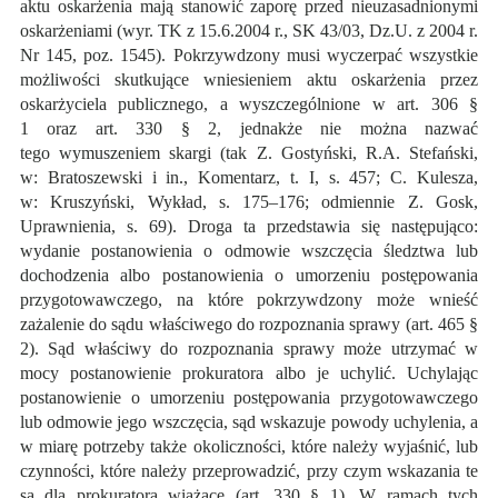
aktu oskarżenia mają stanowić zaporę przed nieuzasadnionymi
oskarżeniami (wyr. TK z 15.6.2004 r., SK 43/03, Dz.U. z 2004 r.
Nr 145, poz. 1545). Pokrzywdzony musi wyczerpać wszystkie
możliwości skutkujące wniesieniem aktu oskarżenia przez
oskarżyciela publicznego, a wyszczególnione w art. 306 §
1 oraz art. 330 § 2, jednakże nie można nazwać
tego wymuszeniem skargi (tak Z. Gostyński, R.A. Stefański,
w: Bratoszewski i in., Komentarz, t. I, s. 457; C. Kulesza,
w: Kruszyński, Wykład, s. 175–176; odmiennie Z. Gosk,
Uprawnienia, s. 69). Droga ta przedstawia się następująco:
wydanie postanowienia o odmowie wszczęcia śledztwa lub
dochodzenia albo postanowienia o umorzeniu postępowania
przygotowawczego, na które pokrzywdzony może wnieść
zażalenie do sądu właściwego do rozpoznania sprawy (art. 465 §
2). Sąd właściwy do rozpoznania sprawy może utrzymać w
mocy postanowienie prokuratora albo je uchylić. Uchylając
postanowienie o umorzeniu postępowania przygotowawczego
lub odmowie jego wszczęcia, sąd wskazuje powody uchylenia, a
w miarę potrzeby także okoliczności, które należy wyjaśnić, lub
czynności, które należy przeprowadzić, przy czym wskazania te
są dla prokuratora wiążące (art. 330 § 1). W ramach tych