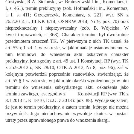
Gostyński, R.A. Stefański, w: Bratoszewski i in., Komentarz, t.
I, s. 461), termin prekluzyjny (zob. Hofmański i in., Komentarz,
t. I, s. 411; Grzegorczyk, Komentarz, s. 221; wyr. SN z
26.2.2014 r., III KK 6/14, OSNKW 2014, Nr 9, poz. 70) oraz
nieprzekraczalny i nieprzywracalny (zob. B. Wójcicka, W
kwestii uprawnień, s. 368). Charakter terminu był dwukrotnie
przedmiotem orzeczeń TK. W pierwszym z nich TK uznał, że
art. 55 § 1 zd. 1 w zakresie, w jakim nadaje ustanowionemu w
nim terminowi do wniesienia aktu oskarżenia charakter
prekluzyjny, jest zgodny z art. 45 ust. 1 Konstytucji RP (wyr. TK
z 25.9.2012 r., SK 28/10, OTK-A 2012, Nr 8, poz. 96), zaś w
kolejnym potwierdził poprzednie stanowisko, stwierdzając, że
art. 55 § 1 w zakresie, w jakim nie określa wymienionego w nim
terminu do wniesienia subsydiarnego aktu oskarżenia jako
terminu zawitego, jest zgodny z
art. 2
Konstytucji RP (wyr. TK z
8.1.2013 r., K 18/10, Dz.U. z 2013 r. poz. 88). Wydaje się zatem,
że jest to termin prekluzyjny, a zatem termin, którego nie można
przywrócić. Jego niedochowanie wywołuje skutek w postaci
utraty przez uprawnionego prawa do wnoszenia skargi.