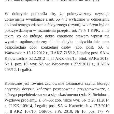
W doktrynie podkreśla się, że pokrzywdzony uzyskuje
uprawnienie wynikające z art. 55 § 1 wyłącznie w odniesieniu
do konkretnego zdarzenia faktycznego (czynu), w którym był on
pokrzywdzonym w rozumieniu przepisu art. 49 § 1 KPK, a nie
takim, co do którego dobro chronione prawem wprost ma
wymiar ogólnospołeczny i nie dotyka indywidualnie oraz
bezpośrednio dóbr konkretnej osoby (zob. post. SA w
Warszawie z 13.12.2012 r., II AKZ 715/12, Legalis; post. SA w
Katowicach z 5.12.2012 r., II AKZ 692/12, Biul. SAKa 2013,
Nr 1, poz. 10; wyr. SA we Wrocławiu z 27.9.2012 r., II AKA
203/12, Legalis).
Konieczne jest również zachowanie tożsamości czynu, którego
dotyczyły decyzje kończące postępowanie przygotowawcze, a
którego popełnienie zarzuca się oskarżonemu (zob. S. Steinborn,
Węzłowe problemy, s. 64–66; zob. także wyr. SN z 26.11.2014
r., II KK 109/14, Legalis; post. SA w Katowicach z 17.3.2010
r., II AKZ 107/10, OSProk. i Pr. 2010, Nr 10, poz. 17). W