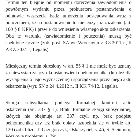
Termin ten biegnie od momentu doręczenia zawiadomienia o
powtórnym wydaniu przez prokuratora postanowienia o
odmowie wszczęcia bądź umorzeniu postępowania wraz z
pouczeniem, że na postanowienie to nie służy już zażalenie (art.
100 § 8 KPK) i prawie do wniesienia własnego aktu oskarżenia.
Oba te warunki (zawiadomienie i pouczenia) muszą być
spełnione łącznie (zob. post. SA we Wrocławiu z 3.8.2011 r., II
AKZ 303/11, Legalis).
Miesięczny termin określony w art. 55 § 1 nie może być uznany
za niewystarczający dla ustanowienia pełnomocnika (lub też dla
wystąpienia o jego wyznaczenie) i sporządzenia przez niego aktu
oskarżenia (wyr. SN z 24.4.2012 r., II KK 74/12, Legalis).
Skarga subsydiarna podlega formalnej kontroli aktu
oskarżenia (art. 337 § 1). Braki formalne skargi subsydiarnej,
których nie obejmuje art. 337, czyli np. brak podpisu
pełnomocnika czy też brak opłaty uzupełnia się w trybie art.
120 (zob. bliżej T. Grzegorczyk, Oskarżyciel, s. 46; S. Steinborn,
Węzłowe problemy, s. 79).