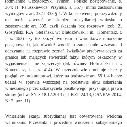
(odmiennie Grzegorczyk, Tylman, Polskie postępowanie, s.
304; H. Paluszkiewicz, Przymus, s. 367), mimo zastosowania
wymogów z art. 332 i 333 § 1. W konsekwencji pokrzywdzony
nie może zawrzeć w skardze subsydiarnej wniosku o
zastosowanie art. 335, czyli skazania bez rozprawy (zob. Z.
Gostyński, R.A. Stefański, w: Bratoszewski i in., Komentarz, t.
I, s. 463) czy też złożyć wniosku o warunkowe umorzenie
postępowania, jak również wnosić o zaniechanie wezwania i
odczytanie na rozprawie zeznań świadków przebywających za
granicą lub mających stwierdzić fakty, którym oskarżony w
wyjaśnieniach nie zaprzeczył (tak również Hofmański i in.,
Komentarz, t. I, s. 414). W orzecznictwie dominuje słuszny
pogląd, że prokuratorowi, który na podstawie art. 55 § 4 bierze
udział w sprawie wszczętej na podstawie aktu oskarżenia
wniesionego przez oskarżyciela posiłkowego, przysługują prawa
strony (uchw. SN z 18.12.2013 r., I KZP 24/13, OSNKW 2014,
Nr 2, poz. 11).
Wniesienie skargi subsydiarnej jest obwarowane wieloma
warunkami. Przesłanki i procedura wnoszenia subsydiarnego