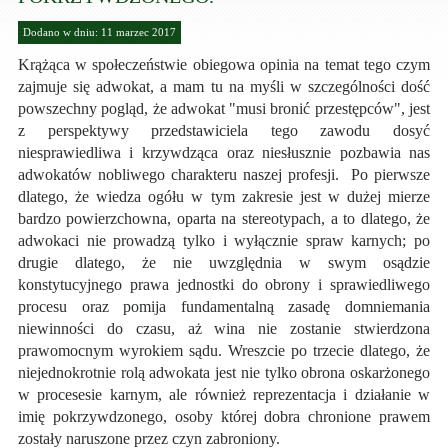
Dodano w dniu: 11 marzec 2017
Krążąca w społeczeństwie obiegowa opinia na temat tego czym
zajmuje się adwokat, a mam tu na myśli w szczególności dość
powszechny pogląd, że adwokat "musi bronić przestępców", jest
z perspektywy przedstawiciela tego zawodu dosyć
niesprawiedliwa i krzywdząca oraz niesłusznie pozbawia nas
adwokatów nobliwego charakteru naszej profesji. Po pierwsze
dlatego, że wiedza ogółu w tym zakresie jest w dużej mierze
bardzo powierzchowna, oparta na stereotypach, a to dlatego, że
adwokaci nie prowadzą tylko i wyłącznie spraw karnych; po
drugie dlatego, że nie uwzględnia w swym osądzie
konstytucyjnego prawa jednostki do obrony i sprawiedliwego
procesu oraz pomija fundamentalną zasadę domniemania
niewinności do czasu, aż wina nie zostanie stwierdzona
prawomocnym wyrokiem sądu. Wreszcie po trzecie dlatego, że
niejednokrotnie rolą adwokata jest nie tylko obrona oskarżonego
w procesesie karnym, ale również reprezentacja i działanie w
imię pokrzywdzonego, osoby której dobra chronione prawem
zostały naruszone przez czyn zabroniony.