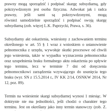
prawny mogą sporządzić i podpisać skargę subsydiarną, gdy
pokrzywdzonym jest osoba fizyczna. Adwokat jak i radca
prawny, jeśli sami są pokrzywdzonymi, mogą
również samodzielnie sporządzić i podpisać swoją skargę
subsydiarną (zob. więcej L.K. Paprzycki, Prawa, s. 36).
Subsydiarny akt oskarżenia, wniesiony z zachowaniem terminu
określonego w art. 55 § 1 wraz z wnioskiem o ustanowienie
pełnomocnika z urzędu, wywołuje skutki procesowe od chwili
jego wniesienia, także w wypadku wyznaczenia pełnomocnika
oraz uzupełnienia braku formalnego aktu oskarżenia po upływie
tego terminu, lecz w terminie 7 dni od doręczenia
pełnomocnikowi zarządzenia wzywającego do usunięcia tego
braku (wyr. SN z 15.5.2014 r., IV KK 2/14, OSNKW 2014, Nr
12, poz. 89).
Termin na wniesienie skargi subsydiarnej wynosi 1 miesiąc. W
doktrynie nie ma jednolitości, jeśli chodzi o charakter tego
terminu. Jest on określany jako inny termin stanowczy (zob. Z.