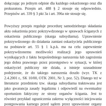
dołączając po jednym odpisie dla każdego oskarżonego oraz dla
prokuratora. Przepis art. 488 § 2 stosuje się odpowiednio.
Przepisów art. 339 § 3 pkt 3a i art. 396a nie stosuje się.
Powyższy przepis reguluje procedurę samodzielnego składania
aktu oskarżenia przez pokrzywdzonego w sprawach ściganych z
oskarżenia publicznego (skarga subsydiarna). Uprawnienie
pokrzywdzonego do działania zamiast oskarżyciela publicznego
na podstawie art. 55 § 1 k.p.k. ma na celu zapewnienie
pokrzywdzonemu możliwości realizacji jego uprawnień
wynikających z faktu bezpośredniego naruszenia lub zagrożenia
jego dobra prawnego przez przestępstwo w sytuacji, w której
oskarżyciel publiczny nie działa, a istnieje uzasadnione
podejrzenie, że do takiego naruszenia doszło (wyr. TK z
2.4.2001 r., SK 10/00, OTK 2001, Nr 3, poz. 52). Dlatego też w
literaturze przedmiotu tzw. skarga subsydiarna traktowana jest
jako gwarancja zasady legalizmu i odpowiedź na ewentualny
oportunizm faktyczny ze strony organów ścigania. Jest to
również przykład ograniczenia zakresu wyłączności inicjowania
postępowania karnego przed sądem przez uprawnione organy