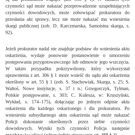
czynności sąd może nakazać przeprowadzenie uzupełniających
czynności dowodowych, może zobowiązać prokuratora do
przesłania akt sprawy, lecz nie może nakazać mu wniesienia
skargi publicznej (zob. D. Karczmarska, Samoistna skarga, s.
92).
Jeżeli prokurator nadal nie znajduje podstaw do wniesienia aktu
oskarżenia, wydaje ponownie postanowienie o umorzeniu
postępowania przygotowawczego lub odmowie jego wszczęcia.
W takim przypadku pokrzywdzony, który wykorzystał
uprawnienia z art. 306 § 1 może wnieść do sądu akt oskarżenia
określony w art. 55 § 1 (zob. S. Stachowiak, Skarga, s. 25; S.
Waltoś, Nowe instytucje, s. 37 i n.; Grzegorczyk, Tylman,
Polskie postępowanie, s. 303; C. Kulesza, w: Kruszyński,
Wykład, s. 174–175), dołączając po jednym odpisie aktu
oskarżenia dla każdego oskarżonego i dla prokuratora. Po
wniesieniu subsydiarnego aktu oskarżenia sąd może nakazać
Policji dokonanie określonych przez siebie czynności
dowodowych. Wyniki tych czynności Policja następnie
przedstawia sądowi (odpowiednie stosowanie art. 488 § 2).