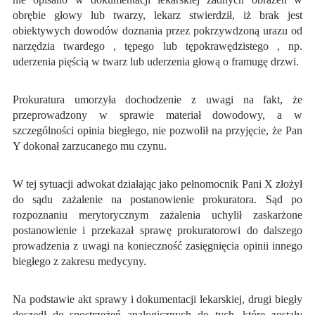
obrębie głowy lub twarzy, lekarz stwierdził, iż brak jest
obiektywych dowodów doznania przez pokrzywdzoną urazu od
narzędzia twardego , tępego lub tępokrawędzistego , np.
uderzenia pięścią w twarz lub uderzenia głową o framugę drzwi.
Prokuratura umorzyła dochodzenie z uwagi na fakt, że
przeprowadzony w sprawie materiał dowodowy, a w
szczególności opinia biegłego, nie pozwolił na przyjęcie, że Pan
Y dokonał zarzucanego mu czynu.
W tej sytuacji adwokat działając jako pełnomocnik Pani X złożył
do sądu zażalenie na postanowienie prokuratora. Sąd po
rozpoznaniu merytorycznym zażalenia uchylił zaskarżone
postanowienie i przekazał sprawę prokuratorowi do dalszego
prowadzenia z uwagi na konieczność zasięgnięcia opinii innego
biegłego z zakresu medycyny.
Na podstawie akt sprawy i dokumentacji lekarskiej, drugi biegły
doszedł do spostrzeżeń analogicznych do tych, które zostały