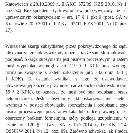
Katowicach z 28.10.2009 r., II AKO 672/09, KZS 2010, Nr 1,
poz. 54). Bez spełnienia tych warunków pokrzywdzony nie jest
uprawnionym oskarżycielem – art. 17 § 1 pkt 9 (post. SA w
Krakowie z 20.9.2001 r., II AKz 292/01, KZS 2001, Nr 10, poz.
27).
Wniesienie skargi subsydiarnej przez pokrzywdzonego do sądu
nie oznacza, że pokrzywdzony może ją także sam sformułować i
podpisać. Skarga subsydiarna jest pismem procesowym, a zatem
musi wypełniać wymogi z art. 119 § 1 KPK oraz wymogi
formalne związane z aktem oskarżenia (art. 332 oraz 333 §
1 KPK). Te ostatnie wynikają z tego, że ustawodawca
obwarował jej złożenie przymusem adwokacko-radcowskim (art.
55 § 2 KPK), co oznacza, że musi być ona podpisana przez
pełnomocnika. Jeśli subsydiarny akt oskarżenia nie spełnia
wymogu w postaci obowiązku sporządzenia i podpisania tego
pisma procesowego przez adwokata lub radcę prawnego, jest
obarczony brakiem formalnym, który podlega uzupełnieniu w
trybie art. 120 § 1 (wyr. SN z 15.5.2014 r., IV KK 2/14,
OSNKW 2014, Nr 12, poz. 89). Zarówno adwokat, jak i radca