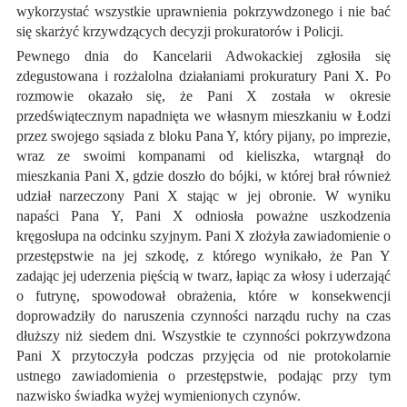
wykorzystać wszystkie uprawnienia pokrzywdzonego i nie bać
się skarżyć krzywdzących decyzji prokuratorów i Policji.
Pewnego dnia do Kancelarii Adwokackiej zgłosiła się
zdegustowana i rozżalolna działaniami prokuratury Pani X. Po
rozmowie okazało się, że Pani X została w okresie
przedświątecznym napadnięta we własnym mieszkaniu w Łodzi
przez swojego sąsiada z bloku Pana Y, który pijany, po imprezie,
wraz ze swoimi kompanami od kieliszka, wtargnął do
mieszkania Pani X, gdzie doszło do bójki, w której brał również
udział narzeczony Pani X stając w jej obronie. W wyniku
napaści Pana Y, Pani X odniosła poważne uszkodzenia
kręgosłupa na odcinku szyjnym. Pani X złożyła zawiadomienie o
przestępstwie na jej szkodę, z którego wynikało, że Pan Y
zadając jej uderzenia pięścią w twarz, łapiąc za włosy i uderzająć
o futrynę, spowodował obrażenia, które w konsekwencji
doprowadziły do naruszenia czynności narządu ruchy na czas
dłuższy niż siedem dni. Wszystkie te czynności pokrzywdzona
Pani X przytoczyła podczas przyjęcia od nie protokolarnie
ustnego zawiadomienia o przestępstwie, podając przy tym
nazwisko świadka wyżej wymienionych czynów.