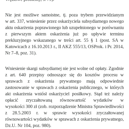
Nie jest możliwe samoistne, tj. poza trybem przewidzianym
w art. 337, wniesienie przez oskarżyciela subsydiarnego nowego
aktu oskarżenia poprawionego lub uzupełnionego w porównaniu
z pierwszym aktem oskarżenia już po upływie terminu
prekluzyjnego wskazanego w treści art. 55 § 1 (post. SA w
Katowicach z 16.10.2013 r., II AKZ 555/13, OSProk. i Pr. 2014,
Nr 7–8, poz. 31).
Wniesienie skargi subsydiarnej nie jest wolne od opłaty. Zgodnie
z art. 640 przepisy odnoszące się do kosztów procesu w
sprawach z oskarżenia prywatnego mają odpowiednie
zastosowanie w sprawach z oskarżenia publicznego, w których
akt oskarżenia wniósł oskarżyciel posiłkowy. Stąd też należy
opłacić zryczałtowaną równowartość wydatków w
wysokości 300 zł (zob. rozporządzenie Ministra Sprawiedliwości
z 28.5.2003 r. w sprawie wysokości zryczałtowanej
równowartości wydatków w sprawach z oskarżenia prywatnego,
Dz.U. Nr 104, poz. 980).