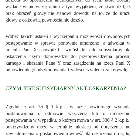
wydane w pierwszej opinii z tym wyjątkiem, że stwierdził, iż
brak obrażeń głowy nie stanowi dowodu na to, że do urazu
głowy z całkowitą pewnością nie doszło.
Wobec takich ustaleń i wyczerpaniu możliwości dowodowych
postępowanie w sprawie ponownie umorzono, a adwokat w
imieniu Pani X sporządził i wniósł do sądu subsydiarny akt
oskarżenia czym doprowadził do przeprowadzenia procesu
karnego i skazania Pana Y oraz zasądzenia na rzecz Pani X
odpowiedniego odszkodowania i zadośćuczynienia za krzywdę.
CZYM JEST SUBSYDIARNY AKT OSKARŻENIA?
Zgodnie z art. 55 § 1 k.p.k. w razie powtórnego wydania
postanowienia o odmowie wszczęcia lub o umorzeniu
postępowania w wypadku, o którym mowa w art. 330 § 2 k.p.k.,
pokrzywdzony może w terminie miesiąca od doręczenia mu
zawiadomienia o postanowieniu wnieść akt oskarżenia do sądu,