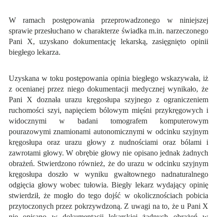
W ramach postępowania przeprowadzonego w niniejszej
sprawie przesłuchano w charakterze świadka m.in. narzeczonego
Pani X, uzyskano dokumentację lekarską, zasięgnięto opinii
biegłego lekarza.
Uzyskana w toku postępowania opinia biegłego wskazywała, iż
z ocenianej przez niego dokumentacji medycznej wynikało, że
Pani X doznała urazu kręgosłupa szyjnego z ograniczeniem
ruchomości szyi, napięciem bólowym mięśni przykręgowych i
widocznymi w badani tomografem komputerowym
pourazowymi znamionami autonomicznymi w odcinku szyjnym
kręgosłupa oraz urazu głowy z nudnościami oraz bólami i
zawrotami głowy. W obrębie głowy nie opisano jednak żadnych
obrażeń. Stwierdzono również, że do urazu w odcinku szyjnym
kręgosłupa doszło w wyniku gwałtownego nadnaturalnego
odgięcia głowy wobec tułowia. Biegły lekarz wydający opinię
stwierdził, że mogło do tego dojść w okolicznościach pobicia
przytoczonych przez pokrzywdzoną. Z uwagi na to, że u Pani X
nie opisano w dokumentacji lekarskiej żadnych obrażeń w