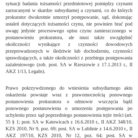
sytuacji badania tożsamości przedmiotowej pomiędzy czynami
zarzucanymi w skardze subsydiarnej a czynami, co do których
prokurator dwukrotnie umorzył postępowanie, sąd, dokonując
ustaleń dotyczących tożsamości czynu, nie powinien brać pod
uwagę jedynie procesowego opisu czynu zamieszczonego w
postanowieniu prokuratora, ale musi także uwzględnić
okoliczności wynikające z czynności dowodowych
przeprowadzonych w śledztwie lub dochodzeniu, czynności
sprawdzających, a także okoliczności z przebiegu postępowania
zażaleniowego (zob. post. SA w Rzeszowie z 17.1.2013 r., II
AKZ 1/13, Legalis).
Prawo pokrzywdzonego do wniesienia subsydiarnego aktu
oskarżenia powstaje wraz z prawomocnością ponownego
postanowienia prokuratora o odmowie wszczęcia bądź
ponownego postanowienia o umorzeniu postępowania po
uchyleniu przez sąd poprzedniego postanowienia tejże treści (art.
55 § 1; post. SA w Katowicach z 16.6.2010 r., II AKZ 348/10,
KZS 2010, Nr 9, poz. 69; post. SA w Lublinie z 14.6.2010 r., II
AKZ 197/10, KZS 2010, Nr 12, poz. 64; post. SA w