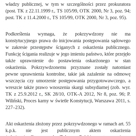
władzy publicznej, w tym w szczególności przez prokuratora
(post. TK z 22.11.1999 r., TS 105/99, OTK 2000, Nr 3, poz. 94;
post. TK z 11.4.2000 r., TS 105/99, OTK 2000, Nr 3, poz. 95).
Podkreślenia wymaga, że pokrzywdzony nie ma
konstytucyjnego prawa do inicjowania postępowania sądowego
w zakresie przestępstw ściganych z oskarżenia publicznego.
Funkcję ścigania realizuje w jego imieniu państwo, które przejęło
także uprawnienie do postawienia oskarżonego w stan
oskarżenia. Pokrzywdzonemu przyznane zostały natomiast
pewne uprawnienia kontrolne, takie jak zażalenie na odmowę
wszczęcia czy umorzenie postępowania przygotowawczego, a
wreszcie także prawo wnoszenia skargi subsydiarnej (zob. wyr.
TK z 25.9.2012 r., SK 28/10, OTK-A 2012, Nr 8, poz. 96; P.
Wiliński, Proces karny w świetle Konstytucji, Warszawa 2011, s.
227–232).
Akt oskarżenia złożony przez pokrzywdzonego w ramach art. 55
k.p.k. nie jest publicznym aktem oskarżenia